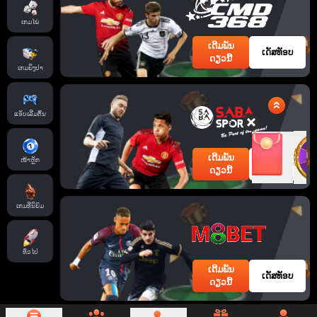
ເກມໄພ່
ເດີມພັນ
ເດັສທັອບ
ດຽວນີ້
ເກມຍິງປາ
ແອັບເລີ່ມຕົ້ນ
ເດີມພັນ
ໜ້າຫຼັກ
ເດັສທັອບ
ດຽວນີ້
ເກມທີ່ນິຍົມ
ທົ່ວໄປ
ເດີມພັນ
ເດັສທັອບ
ດຽວນີ້