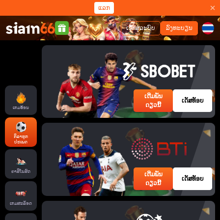
ແລກ
ເຂົ້າສູ່ລະບົບ
ລົງທະບຽນ
ເດີມພັນ
ເດັສທັອບ
ດຽວນີ້
ເກມຮ້ອນ
ກິລາທຸກ
ປະເພດ
ຄາສິໂນສົດ
ເດີມພັນ
ເດັສທັອບ
ດຽວນີ້
ເກມສະລັອດ