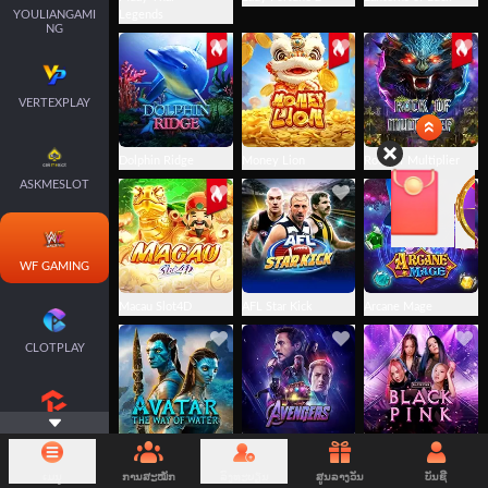
YOULIANGAMI
Legends
NG
VERTEXPLAY
Dolphin Ridge
Money Lion
Rock of Multiplier
ASKMESLOT
WF GAMING
Macau Slot4D
AFL Star Kick
Arcane Mage
CLOTPLAY
ATG
Avatar Splash
Avengers
Black pink
ເມນູ
ການສະໝັກ
ລົງທະບຽນ
ສູນລາງວັນ
ບັນຊີ