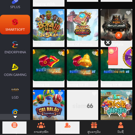
Charging Wilds
SPLUS
SMARTSOFT
Boka Jamba 10
Book Of Bonanza
Book of Futuria
ENDORPHINA
ODIN GAMING
Burning Ice
Burning Ice 10
Burning Ice 40
LGD
CROWDPLAY
Cai Balao
Coins Of Atlantis
Dice Jungle
Cappadocia
ເມນູ
ການສະໝັກ
ລົງທະບຽນ
ສູນລາງວັນ
ບັນຊີ