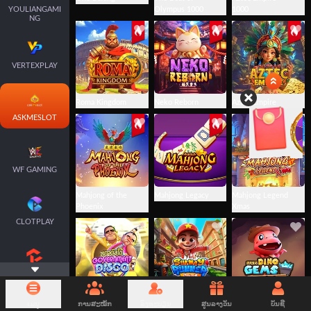
YOULIANGAMI
Olympus 1000
1000
NG
VERTEXPLAY
Roma Kingdom
Neko Reborn
Aztec Empire
ASKMESLOT
WF GAMING
Mahjong of the
Mahjong Legacy
Mahjong Legend
Phoenix
Xmas
CLOTPLAY
ATG
Government
Subway Runner
Dino Gems
ເມນູ
ການສະໝັກ
ລົງທະບຽນ
ສູນລາງວັນ
ບັນຊີ
Disco