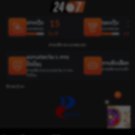
15
2
ຝາກເງິນ
ຖອນເງິນ
ເວລາສະເລ່ຍ
ເວລາສະເລ່ຍ
ວິນາທີ
ນາທີ
ຄຳອະທິບາຍເວລາສະເລ່ຍ
ຄວາມປອດໄພ & ການ
ການຄັດເລືອກທີ່ດ
ປົກປ້ອງ
ຄຳອະທິບາຍການຄັດເລືອກທ
ຄຳອະທິບາຍຄວາມປອດໄພ & ການ
ປົກປ້ອງ
ຮັບຮອງໂດຍ :