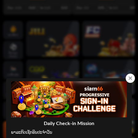
ບ້ານ -0.25
-0.63
ໄກ 0.25
0.53
ບ້ານ -0.5
0.91
ໄກ 0.5
0.99
ເກມຮ້ອນ
ກິລາທຸກ
ປະເພດ
ຄາສິໂນສົດ
ເກມສະລັອດ
ເກມໄພ່
Daily Check-in Mission
ພາລະກິດເຊັກອິນປະຈໍາວັນ

ເກມຍິງປາ