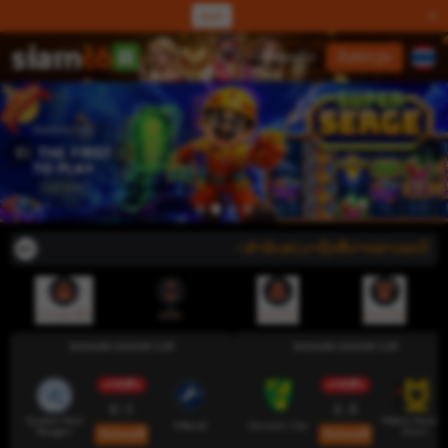
ແລກ
ເຂົ້າສູ່ລະບົບ
ລົງທະບຽນ
⭐ສຳລັບສະມາຊິກທີ່ຝາກຜ່ານລະບົບເງິນຝາກ
ການສະໝັກ
ແອັບ
ຝາກເງິນ
ຖອນເງິນ
ENGLISH LEAGUE CUP
ENGLISH LEAGUE CUP
ດໍາລົງຊີວິດ
ດໍາລົງຊີວິດ
0 : 1
2 : 0
Queens Park
Milton Keynes
Millwall
Norwich City
Rangers
Dons
ເດີມພັນດຽວນີ້
ເດີມພັນດຽວນີ້