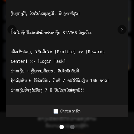
ຫຼິ້ນທຸກໆມື້, ຮັບໂບນັດທຸກໆມື້, ມັນງ່າຍທີ່ສຸດ!

ແອັບເລີ່ມຕົ້ນ
ໂປຣໂມຊັນນີ້ແມ່ນສຳລັບສະມາຊິກ SIAM66 ທັງໝົດ.

ໜ້າຫຼັກ
ເພື່ອເຂົ້າຮ່ວມ, ໃຫ້ຄລິກໃສ່ [Profile] >> [Rewards 
ເກມທີ່ນິຍົມ
Center] >> [Login Task]

ຝາກເງິນ + ຫຼິ້ນຕາມທີ່ລະບຸ, ຮັບໂບນັດທັນທີ.

ທົ່ວໄປ
ຖ້າເຊັກອິນ 6 ມື້ຕິດຕໍ່ກັນ, ວັນທີ 7 ຈະໄດ້ຮັບເງິນ 166 ບາດ!

ຝາກເງິນຢ່າງຕໍ່ເນື່ອງ 7 ມື້ ຮັບໂຊກໃຫຍ່ທຸກມື້!!
ຢ່າສະແດງອີກ
ທາງເລືອກທີ່ດີກວ່າຂອງທ່ານ
ຂໍ້ຄວາມທາງລຸ່ມຂອງຜູ້ຄ້າ