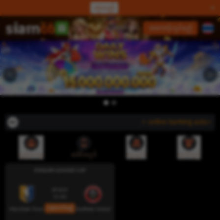
လှဲလည်
လော့ဂ်အင်
အကောင့်လုပ်မည်
⭐ online banking auto-dep
ညွှန်းပေးမှု
ဒေါင်းလုဒ်
ငွေသွင်း
ထုတ်မည်
ENGLISH LEAGUE CUP
09 AUG
15:00
ယခုလောင်းမည်
Mansfield Town
Sheffield United