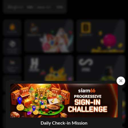
အိမ်ကွင်း 0.5
0.84
အဝေး -0.5
0.98
ဟော့ဂိမ်း
အားကစား
ပေါင်းစုံ
လိုက်‌ဗ် ကာ
စီနိုများ
စလော့ဂိမ်း
ဖဲချပ်ဂိမ်း
Daily Check-in Mission
ငါးပစ်ဂိမ်း