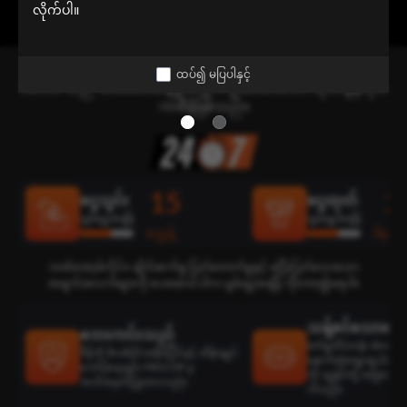
လိုက်ပါ။
သင်၏ ပိုမိုကောင်းမွန်သော ရွေးချယ်မှု
ထပ်၍ မပြပါနှင့်
Siam66 သည် အာမခံပေးချေမှုအတွက် ဦးစားပေးသော ထိုင်းအွန်လိုင်း
ကာစီနိုဖြစ်သည်။
15
2
ငွေသွင်း
ငွေထုတ်
ပျမ်းမျှအချိန်
ပျမ်းမျှအချိန်
စက္ကန့်
မိနစ်
ဘဏ်အော့ဖ်လိုင်း၊ ချိတ်ဆက်မှု ပြတ်တောက်မှုနှင့် မပြီးပြတ်သေးသော
အချက်အလက်များကို ပေးဆောင်ပါက ပျမ်းမျှအချိန် ကိုးကား၍မရပါ။
သန့်စင်သောရွေးခ
ဘေးကင်းသည်
စက်မှုထိပ်တန်း develop
ဒီမိုကို ဖိလစ်ပိုင်အစိုးရပိုင်နှင့် ထိန်းချုပ်
နောက်ဆုံးရွေးချယ်ထားသ
ကော်ပိုရေးရှင်း PAGCOR မှ
ကို ကျွန်ုပ်တို့ အမြဲတမ်း
အသိအမှတ်ပြုထားသည်။
ပါသည်။